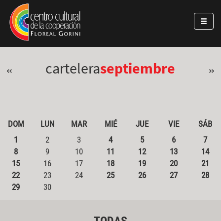
Pasar al contenido principal
Jump to main content
cartelera
septiembre
«
»
DOM
LUN
MAR
MIÉ
JUE
VIE
SÁB
1
2
3
4
5
6
7
8
9
10
11
12
13
14
15
16
17
18
19
20
21
22
23
24
25
26
27
28
29
30