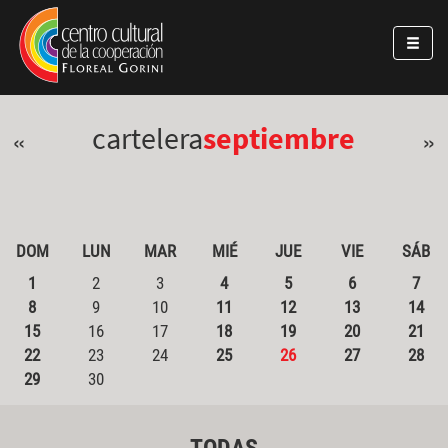
Pasar al contenido principal
Jump to main content
cartelera
septiembre
«
»
DOM
LUN
MAR
MIÉ
JUE
VIE
SÁB
1
2
3
4
5
6
7
8
9
10
11
12
13
14
15
16
17
18
19
20
21
22
23
24
25
26
27
28
29
30