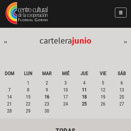
Pasar al contenido principal
Jump to main content
cartelera
junio
«
»
DOM
LUN
MAR
MIÉ
JUE
VIE
SÁB
1
2
3
4
5
6
7
8
9
10
11
12
13
14
15
16
17
18
19
20
21
22
23
24
25
26
27
28
29
30