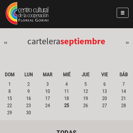
Pasar al contenido principal
Jump to main content
cartelera
septiembre
«
»
DOM
LUN
MAR
MIÉ
JUE
VIE
SÁB
1
2
3
4
5
6
7
8
9
10
11
12
13
14
15
16
17
18
19
20
21
22
23
24
25
26
27
28
29
30