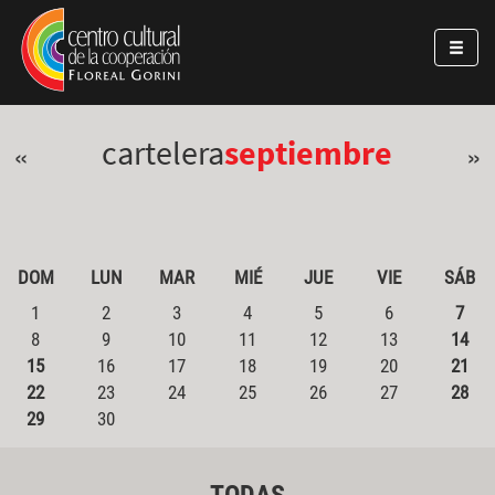
Pasar al contenido principal
Jump to main content
cartelera
septiembre
«
»
DOM
LUN
MAR
MIÉ
JUE
VIE
SÁB
1
2
3
4
5
6
7
8
9
10
11
12
13
14
15
16
17
18
19
20
21
22
23
24
25
26
27
28
29
30