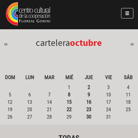
Pasar al contenido principal
Jump to main content
cartelera
octubre
«
»
DOM
LUN
MAR
MIÉ
JUE
VIE
SÁB
1
2
3
4
5
6
7
8
9
10
11
12
13
14
15
16
17
18
19
20
21
22
23
24
25
26
27
28
29
30
31