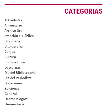
CATEGORIAS
Actividades
Aniversario
Archivo Oral
Atención al Público
Biblioteca
Bilbiografia
Canjes
Cultura
Cultura Libre
Descargas
Dia del Bibliotecario
Dia del Periodista
Donaciones
Ediciones
General
Hector P. Agosti
Hemeroteca