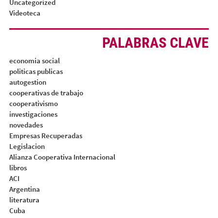
Uncategorized
Videoteca
PALABRAS CLAVE
economia social
politicas publicas
autogestion
cooperativas de trabajo
cooperativismo
investigaciones
novedades
Empresas Recuperadas
Legislacion
Alianza Cooperativa Internacional
libros
ACI
Argentina
literatura
Cuba