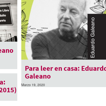
eano
Para leer en casa: Eduard
Galeano
a:
Marzo 19, 2020
2015)