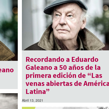
Recordando a Eduardo
Galeano a 50 años de la
eano
primera edición de “Las
venas abiertas de Améric
Latina”
Abril 13, 2021