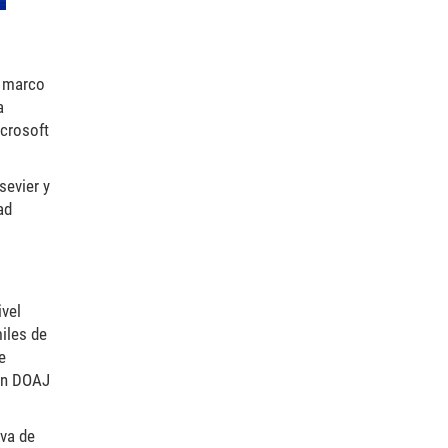
l marco
a
icrosoft
sevier y
ad
ivel
miles de
e
 en DOAJ
iva de