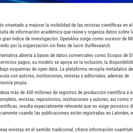
orientado a mejorar la visibilidad de las revistas científicas en e
ratuita de información académica que reúne y organiza datos sobre l
n gran índice de investigación. OpenAlex surge como sucesor de M
ido por la organización sin fines de lucro OurResearch.
alternativa abierta a bases de datos comerciales como Scopus de El
servicios pagos, su modelo se apoya en la inclusión, la disponibilid
los bajo esquemas de open data. La plataforma recopila metadatos de
 vincula con autores, instituciones, revistas y editoriales, además de
onomía propia.
dexa más de 450 millones de registros de producción científica a n
ompleto, revistas, repositorios, instituciones y autores, así como 
científicas, resulta especialmente relevante que no exige procesos d
icamente cuando las publicaciones están registradas en Latindex,
dexa revistas en el sentido tradicional, ofrece información cuantitat