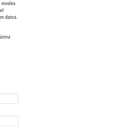
 niveles
el
 en datos.
forma