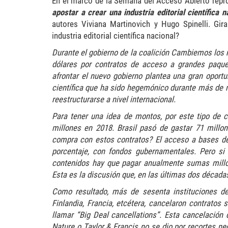
En el marco de la Semana del Acceso Abierto repr
apostar a crear una industria editorial científica n
autores Viviana Martinovich y Hugo Spinelli. Gir
industria editorial científica nacional?
Durante el gobierno de la coalición Cambiemos los r
dólares por contratos de acceso a grandes paque
afrontar el nuevo gobierno plantea una gran oportu
científica que ha sido hegemónico durante más de 
reestructurarse a nivel internacional.
Para tener una idea de montos, por este tipo de 
millones en 2018. Brasil pasó de gastar 71 millo
compra con estos contratos? El acceso a bases de 
porcentaje, con fondos gubernamentales. Pero si 
contenidos hay que pagar anualmente sumas millo
Esta es la discusión que, en las últimas dos década
Como resultado, más de sesenta instituciones d
Finlandia, Francia, etcétera, cancelaron contratos
llamar “Big Deal cancellations”. Esta cancelación 
Nature o Taylor & Francis no se dio por recortes ne