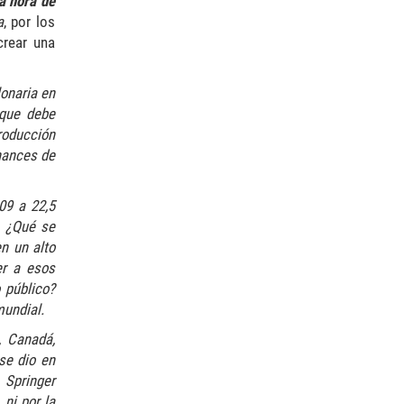
á hora de
a
, por los
crear una
lonaria en
 que debe
roducción
hances de
09 a 22,5
. ¿Qué se
n un alto
er a esos
 público?
mundial.
, Canadá,
se dio en
 Springer
 ni por la