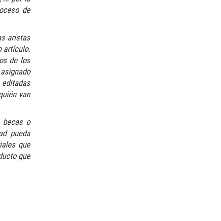
roceso de
s aristas
 artículo.
os de los
 asignado
 editadas
quién van
e becas o
dad pueda
iales que
oducto que