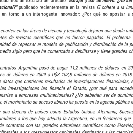
oducimos un extracto del artículo
"Barajar y dar de nuevo: ¿No ser
acional?"
publicado recientemente en la revista
El cohete a la lun
a en torno a un interrogante innovador: ¿Por qué no apostar a 
ecortes en las áreas de ciencia y tecnología dejaron una deuda mil
tes de revistas científicas que no fueron pagados. El problema
nidad de repensar el modelo de publicación y distribución de la p
medio siglo pero que ha comenzado a debilitarse y tiene grandes c
contratos Argentina pasó de pagar 11,2 millones de dólares en 20
nes de dólares en 2009 a U$S 103,8 millones de dólares en 2018
datos que contienen resultados de investigaciones financiadas, e
las investigaciones las financia el Estado, ¿por qué para acced
narias a empresas multinacionales? ¿No deberían ser de dominio
s, el movimiento de acceso abierto ha puesto en la agenda pública 
e una docena de países como Estados Unidos, Alemania, Suecia
 similares a los que hoy adeuda la Argentina, en un fenómeno que 
de contratos con las grandes editoriales científicas como Elsevier,
oliberales a los presupuestos nacionales destinados a las ciencias,