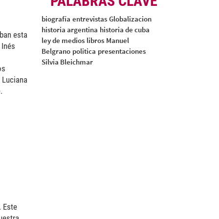
PALABRAS CLAVE
biografía
entrevistas
Globalizacion
historia argentina
historia de cuba
aban esta
ley de medios
libros
Manuel
 Inés
Belgrano
politica
presentaciones
Silvia Bleichmar
os
, Luciana
).
. Este
uestra