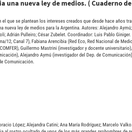
ia una nueva ley de medios. ( Cuaderno de
en el que se plantean los intereses creados que desde hace años tr
una nueva ley de medios para la Argentina. Autores: Alejandro Aymú;
oli; Adrián Pulleiro; César Zubelet. Coordinador: Luis Pablo Giniger.
ina/12, Canal 7), Fabiana Arencibia (Red Eco, Red Nacional de Medi
 COMFER), Guillermo Mastrini (investigador y docente universitario)
unicación), Alejandro Aymú (investigador del Dep. de Comunicación
 de Comunicación.
.jpg
racio López; Alejandra Catini; Ana María Rodríguez; Marcelo Valko
sticia al rostro ocultado de unos de los más grandes prohombres de n