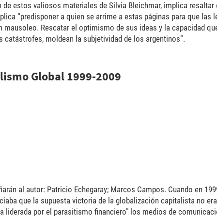
n de estos valiosos materiales de Silvia Bleichmar, implica resaltar 
Implica “predisponer a quien se arrime a estas páginas para que las
n mausoleo. Rescatar el optimismo de sus ideas y la capacidad que
us catástrofes, moldean la subjetividad de los argentinos”.
alismo Global 1999-2009
x300.jpg
ñarán al autor: Patricio Echegaray; Marcos Campos. Cuando en 199
aba que la supuesta victoria de la globalización capitalista no era
sca liderada por el parasitismo financiero" los medios de comunicac