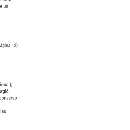
de un
Página 12)
ional);
urgió
 converso
 las