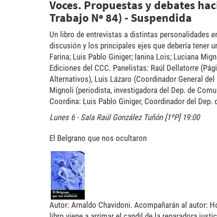
Voces. Propuestas y debates hac
Trabajo Nº 84) - Suspendida
Un libro de entrevistas a distintas personalidades 
discusión y los principales ejes que debería tener 
Farina; Luis Pablo Giniger; Ianina Lois; Luciana Mign
Ediciones del CCC. Panelistas: Raúl Dellatorre (Pág
Alternativos), Luis Lázaro (Coordinador General del
Mignoli (periodista, investigadora del Dep. de Com
Coordina: Luis Pablo Giniger, Coordinador del Dep.
Lunes 6 - Sala Raúl González Tuñón [1ºP] 19:00
El Belgrano que nos ocultaron
belgrano-400x400-76x100
Autor: Arnaldo Chavidoni. Acompañarán al autor: Ho
libro viene a arrimar el candil de la reparadora ju