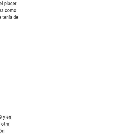
el placer
 lea como
 tenía de
9 y en
 otra
ión