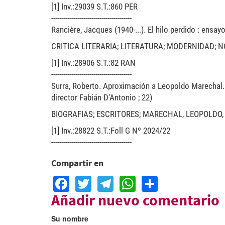
[1] Inv.:29039 S.T.:860 PER
----------------------------------------
Rancière, Jacques (1940-...). El hilo perdido : ensay
CRITICA LITERARIA; LITERATURA; MODERNIDAD; 
[1] Inv.:28906 S.T.:82 RAN
----------------------------------------
Surra, Roberto. Aproximación a Leopoldo Marechal. -
director Fabián D'Antonio ; 22)
BIOGRAFIAS; ESCRITORES; MARECHAL, LEOPOLDO,
[1] Inv.:28822 S.T.:Foll G Nº 2024/22
----------------------------------------
Compartir en
Facebook
Twitter
Telegram
WhatsApp
Share
Añadir nuevo comentario
Su nombre