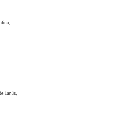
ntina,
de Lanús,