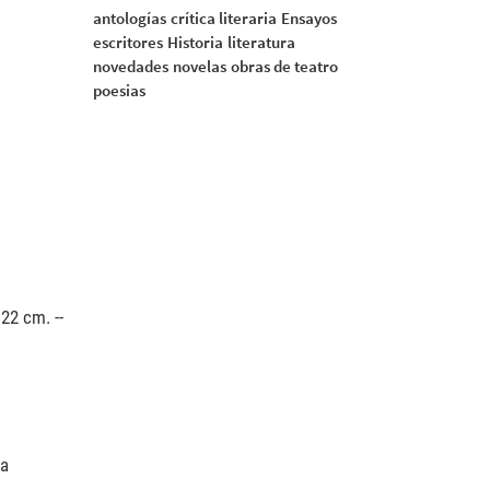
antologías
crítica literaria
Ensayos
escritores
Historia
literatura
novedades
novelas
obras de teatro
poesias
22 cm. --
la