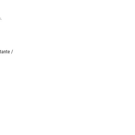
.
tante /