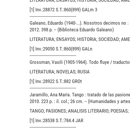
LITERATURA; ENSAYOS; HISTORIA; SOCIEDAD; AM
[1] Inv.:28872 S.T.:860(899) GALm 3
----------------------------------------
Galeano, Eduardo (1940-...). Nosotros decimos no : 
2012. 398 p. -- (Biblioteca Eduardo Galeano)
LITERATURA; ENSAYOS; HISTORIA; SOCIEDAD; AM
[1] Inv.:29050 S.T.:860(899) GALn
----------------------------------------
Grossman, Vasili (1905-1964). Todo fluye / traductor
LITERATURA; NOVELAS; RUSIA
[1] Inv.:28922 S.T.:882 GROt
----------------------------------------
Jaramillo, Ana María. Tango : tratado de las pasion
2010. 223 p. : il. col.; 26 cm. -- (Humanidades y artes
TANGO; PASIONES; ANALISIS LITERARIO; POESIAS
[1] Inv.:28538 S.T.:784.4 JAR
----------------------------------------