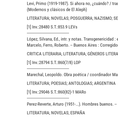
Levi, Primo (1919-1987). Si ahora no, ¿cuándo? / trad
(Modernos y clásicos de El Aleph)
LITERATURA; NOVELAS; POSGUERRA; NAZISMO; S
[1] Inv.:28480 S.T.:853.9 LEVs
----------------------------------------
López, Silvana, Ed., intr. y notas. Transgenericidad : 
Marcelo, Ferro, Roberto. -- Buenos Aires : Corregidor
CRITICA LITERARIA; LITERATURA; GÉNEROS LITER
[1] Inv.:28794 S.T.:860(7/8) LOP
----------------------------------------
Marechal, Leopoldo. Obra poética / coordinador Mare
LITERATURA; POESIAS; ANTOLOGIAS; ARGENTINA
[1] Inv.:29046 S.T.:860(82)-1 MARo
----------------------------------------
Perez-Reverte, Arturo (1951-...). Hombres buenos. --
LITERATURA; NOVELAS; ESPAÑA