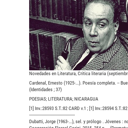
marechal.jpg
Novedades en Literatura, Critica literaria (septiemb
Cardenal, Ernesto (1925-...). Poesía completa. -- Bue
(Identidades ; 37)
POESIAS; LITERATURA; NICARAGUA
[1] Inv.:28593 S.T.:82 CARD v.1 ; [1] Inv.:28594 S.T.:
----------------------------------------
Dubatti, Jorge (1963-...), sel. y prólogo . Jóvenes :