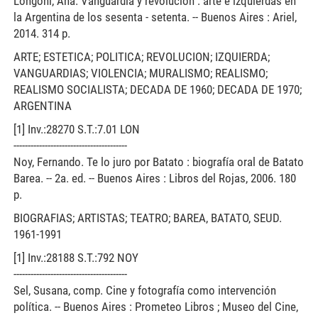
Longoni, Ana. Vanguardia y revolución : arte e izquierdas en
la Argentina de los sesenta - setenta. -- Buenos Aires : Ariel,
2014. 314 p.
ARTE; ESTETICA; POLITICA; REVOLUCION; IZQUIERDA;
VANGUARDIAS; VIOLENCIA; MURALISMO; REALISMO;
REALISMO SOCIALISTA; DECADA DE 1960; DECADA DE 1970;
ARGENTINA
[1] Inv.:28270 S.T.:7.01 LON
----------------------------------------
Noy, Fernando. Te lo juro por Batato : biografía oral de Batato
Barea. -- 2a. ed. -- Buenos Aires : Libros del Rojas, 2006. 180
p.
BIOGRAFIAS; ARTISTAS; TEATRO; BAREA, BATATO, SEUD.
1961-1991
[1] Inv.:28188 S.T.:792 NOY
----------------------------------------
Sel, Susana, comp. Cine y fotografía como intervención
política. -- Buenos Aires : Prometeo Libros ; Museo del Cine,