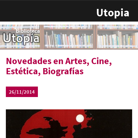
Pasar al contenido principal
Utopia
Novedades en Artes, Cine,
Estética, Biografías
26/11/2014
cine_historia_revolucion.jpg