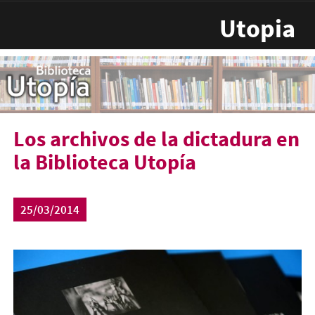
Pasar al contenido principal
Utopia
Los archivos de la dictadura en
la Biblioteca Utopía
25/03/2014
archivos-de-la-dictadura01-
450x300.jpg