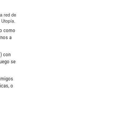
la red de
 Utopía.
ado como
rnos a
o) con
luego se
 amigos
icas, o