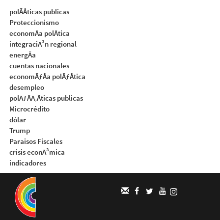
polÃÂticas publicas
Proteccionismo
economÃa polÃtica
integraciÃ³n regional
energÃa
cuentas nacionales
economÃƒÂa polÃƒÂtica
desempleo
polÃƒÂÃ‚Âticas publicas
Microcrédito
dólar
Trump
Paraisos Fiscales
crisis econÃ³mica
indicadores