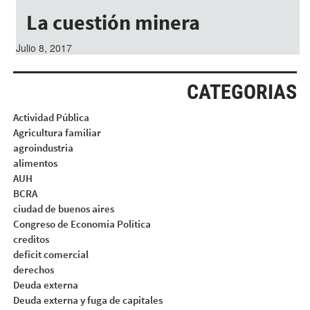
La cuestión minera
Julio 8, 2017
CATEGORIAS
Actividad Pública
Agricultura familiar
agroindustria
alimentos
AUH
BCRA
ciudad de buenos aires
Congreso de Economía Política
creditos
deficit comercial
derechos
Deuda externa
Deuda externa y fuga de capitales