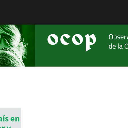
aís en
r y