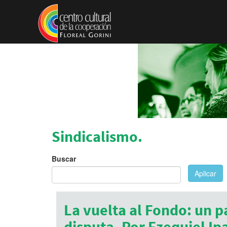
Pasar al contenido principal
Sindicalismo.
Buscar
Aplicar
La vuelta al Fondo: un p
disputa. Por Ezequiel Ipa