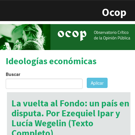
Pasar al contenido principal
Ocop
Ideologías económicas
Buscar
Aplicar
La vuelta al Fondo: un país en
disputa. Por Ezequiel Ipar y
Lucía Wegelin (Texto
Completo)