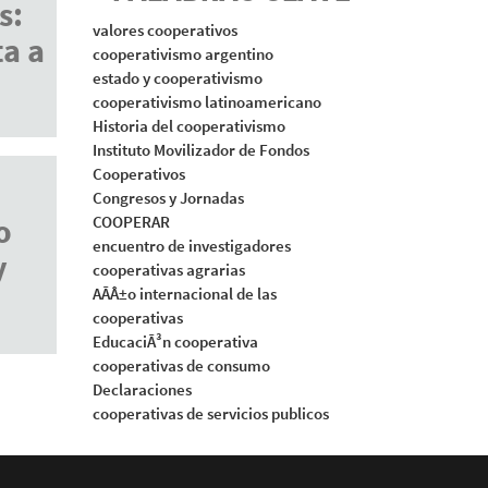
s:
valores cooperativos
a a
cooperativismo argentino
estado y cooperativismo
cooperativismo latinoamericano
Historia del cooperativismo
Instituto Movilizador de Fondos
Cooperativos
Congresos y Jornadas
o
COOPERAR
encuentro de investigadores
y
cooperativas agrarias
AÃÂ±o internacional de las
cooperativas
EducaciÃ³n cooperativa
cooperativas de consumo
Declaraciones
cooperativas de servicios publicos