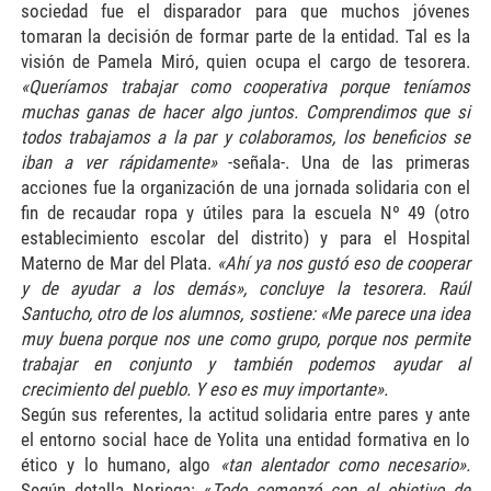
sociedad fue el disparador para que muchos jóvenes
tomaran la decisión de formar parte de la entidad. Tal es la
visión de Pamela Miró, quien ocupa el cargo de tesorera.
«Queríamos trabajar como cooperativa porque teníamos
muchas ganas de hacer algo juntos. Comprendimos que si
todos trabajamos a la par y colaboramos, los beneficios se
iban a ver rápidamente»
-señala-. Una de las primeras
acciones fue la organización de una jornada solidaria con el
fin de recaudar ropa y útiles para la escuela Nº 49 (otro
establecimiento escolar del distrito) y para el Hospital
Materno de Mar del Plata.
«Ahí ya nos gustó eso de cooperar
y de ayudar a los demás», concluye la tesorera. Raúl
Santucho, otro de los alumnos, sostiene: «Me parece una idea
muy buena porque nos une como grupo, porque nos permite
trabajar en conjunto y también podemos ayudar al
crecimiento del pueblo. Y eso es muy importante».
Según sus referentes, la actitud solidaria entre pares y ante
el entorno social hace de Yolita una entidad formativa en lo
ético y lo humano, algo
«tan alentador como necesario».
Según detalla Noriega: «
Todo comenzó con el objetivo de