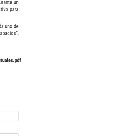
urante un
utivo para
da uno de
spacios",
tuales.pdf