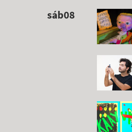
sáb08