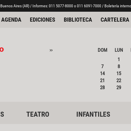
 Buenos Aires (AR) / Informes: 011 5077-8000 o 011 6091-7000 / Boletería interno
AGENDA
EDICIONES
BIBLIOTECA
CARTELERA
o
»
DOM
LUN
1
7
8
14
15
21
22
28
29
ES
TEATRO
INFANTILES