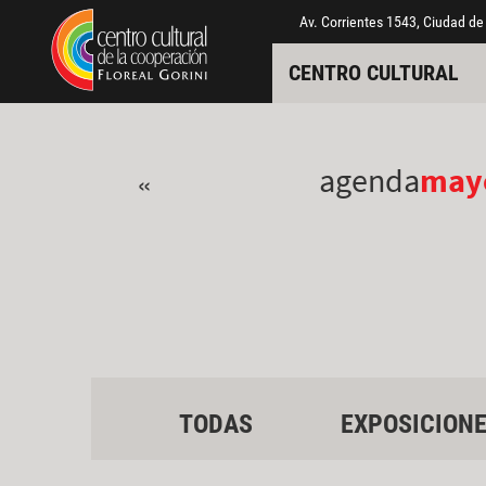
Pasar al contenido principal
Jump to main content
Av. Corrientes 1543, Ciudad de
CENTRO CULTURAL
agenda
may
«
TODAS
EXPOSICION