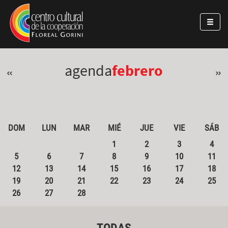
Pasar al contenido principal
Jump to main content
agenda
febrero
«
»
DOM
LUN
MAR
MIÉ
JUE
VIE
SÁB
1
2
3
4
5
6
7
8
9
10
11
12
13
14
15
16
17
18
19
20
21
22
23
24
25
26
27
28