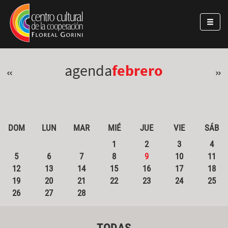
Pasar al contenido principal
Jump to main content
agenda
febrero
«
»
DOM
LUN
MAR
MIÉ
JUE
VIE
SÁB
1
2
3
4
5
6
7
8
9
10
11
12
13
14
15
16
17
18
19
20
21
22
23
24
25
26
27
28