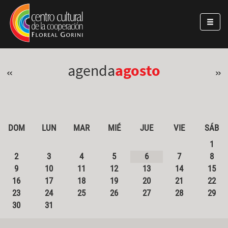
Pasar al contenido principal
Jump to main content
agenda
agosto
«
»
DOM
LUN
MAR
MIÉ
JUE
VIE
SÁB
1
2
3
4
5
6
7
8
9
10
11
12
13
14
15
16
17
18
19
20
21
22
23
24
25
26
27
28
29
30
31