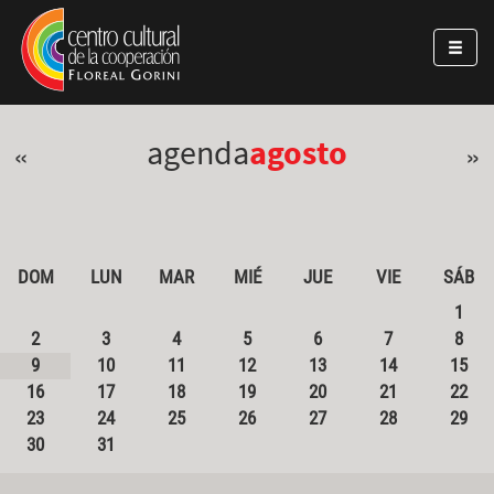
Pasar al contenido principal
Jump to main content
agenda
agosto
«
»
DOM
LUN
MAR
MIÉ
JUE
VIE
SÁB
1
2
3
4
5
6
7
8
9
10
11
12
13
14
15
16
17
18
19
20
21
22
23
24
25
26
27
28
29
30
31