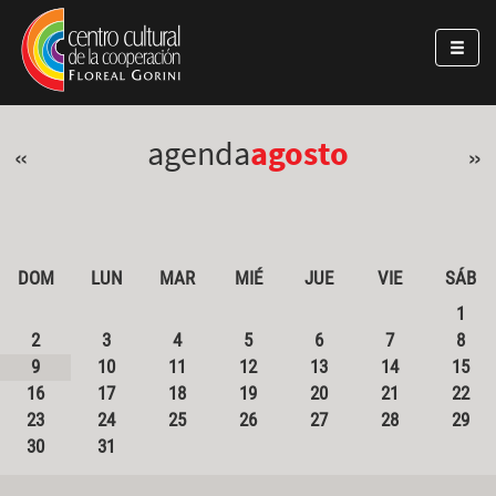
Pasar al contenido principal
Jump to main content
agenda
agosto
«
»
DOM
LUN
MAR
MIÉ
JUE
VIE
SÁB
1
2
3
4
5
6
7
8
9
10
11
12
13
14
15
16
17
18
19
20
21
22
23
24
25
26
27
28
29
30
31