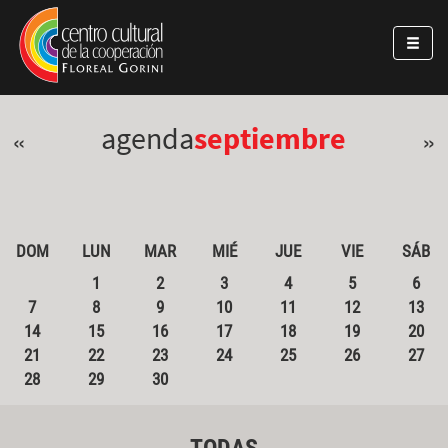
Pasar al contenido principal
Jump to main content
agenda
septiembre
«
»
DOM
LUN
MAR
MIÉ
JUE
VIE
SÁB
1
2
3
4
5
6
7
8
9
10
11
12
13
14
15
16
17
18
19
20
21
22
23
24
25
26
27
28
29
30