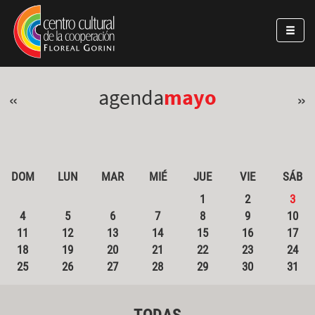
Pasar al contenido principal
Jump to main content
agenda
mayo
«
»
DOM
LUN
MAR
MIÉ
JUE
VIE
SÁB
1
2
3
4
5
6
7
8
9
10
11
12
13
14
15
16
17
18
19
20
21
22
23
24
25
26
27
28
29
30
31