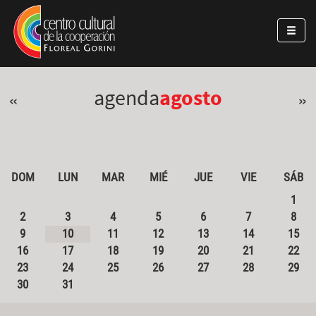
Pasar al contenido principal
Jump to main content
agenda
agosto
«
»
DOM
LUN
MAR
MIÉ
JUE
VIE
SÁB
1
2
3
4
5
6
7
8
9
10
11
12
13
14
15
16
17
18
19
20
21
22
23
24
25
26
27
28
29
30
31