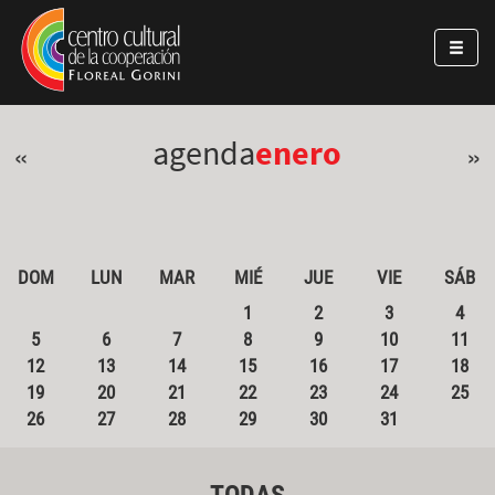
Pasar al contenido principal
Jump to main content
agenda
enero
«
»
DOM
LUN
MAR
MIÉ
JUE
VIE
SÁB
1
2
3
4
5
6
7
8
9
10
11
12
13
14
15
16
17
18
19
20
21
22
23
24
25
26
27
28
29
30
31