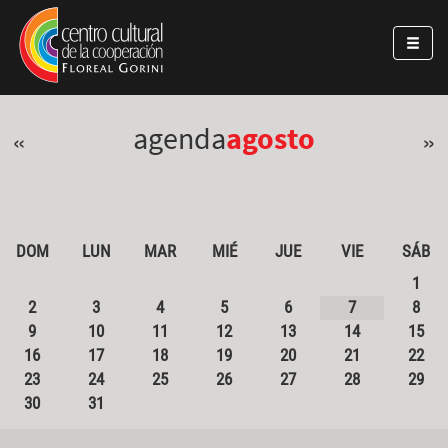
Pasar al contenido principal
Jump to main content
agenda
agosto
«
»
DOM
LUN
MAR
MIÉ
JUE
VIE
SÁB
1
2
3
4
5
6
7
8
9
10
11
12
13
14
15
16
17
18
19
20
21
22
23
24
25
26
27
28
29
30
31