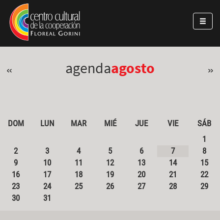
Pasar al contenido principal
Jump to main content
agenda
agosto
«
»
DOM
LUN
MAR
MIÉ
JUE
VIE
SÁB
1
2
3
4
5
6
7
8
9
10
11
12
13
14
15
16
17
18
19
20
21
22
23
24
25
26
27
28
29
30
31