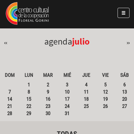
Pasar al contenido principal
Jump to main content
agenda
julio
«
»
DOM
LUN
MAR
MIÉ
JUE
VIE
SÁB
1
2
3
4
5
6
7
8
9
10
11
12
13
14
15
16
17
18
19
20
21
22
23
24
25
26
27
28
29
30
31