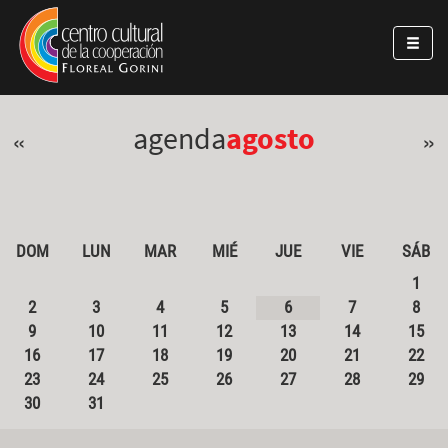
Pasar al contenido principal
Jump to main content
agenda
agosto
«
»
DOM
LUN
MAR
MIÉ
JUE
VIE
SÁB
1
2
3
4
5
6
7
8
9
10
11
12
13
14
15
16
17
18
19
20
21
22
23
24
25
26
27
28
29
30
31