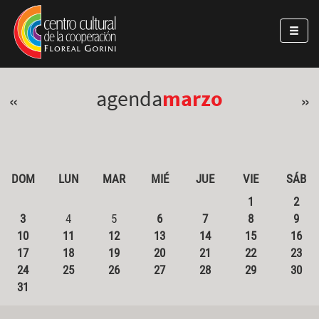
Pasar al contenido principal
Jump to main content
agenda
marzo
«
»
DOM
LUN
MAR
MIÉ
JUE
VIE
SÁB
1
2
3
4
5
6
7
8
9
10
11
12
13
14
15
16
17
18
19
20
21
22
23
24
25
26
27
28
29
30
31