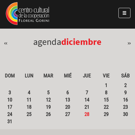
Pasar al contenido principal
Jump to main content
agenda
diciembre
«
»
DOM
LUN
MAR
MIÉ
JUE
VIE
SÁB
1
2
3
4
5
6
7
8
9
10
11
12
13
14
15
16
17
18
19
20
21
22
23
24
25
26
27
28
29
30
31