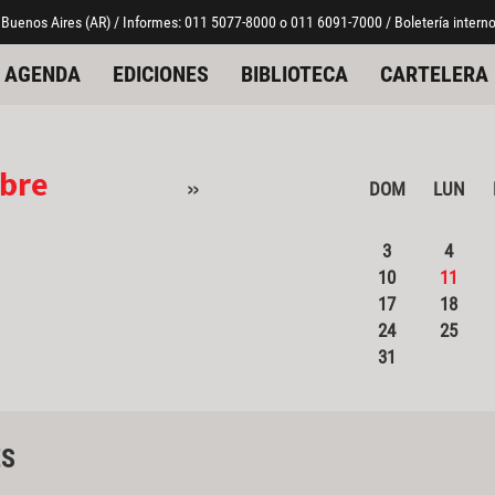
 Buenos Aires (AR) / Informes: 011 5077-8000 o 011 6091-7000 / Boletería interno
AGENDA
EDICIONES
BIBLIOTECA
CARTELERA
bre
»
DOM
LUN
3
4
10
11
17
18
24
25
31
ES