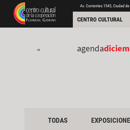
Pasar al contenido principal
Jump to main content
Av. Corrientes 1543, Ciudad de
CENTRO CULTURAL
agenda
diciem
«
TODAS
EXPOSICION