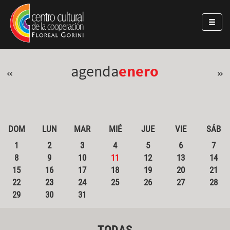
Pasar al contenido principal
Jump to main content
agenda
enero
«
»
DOM
LUN
MAR
MIÉ
JUE
VIE
SÁB
1
2
3
4
5
6
7
8
9
10
11
12
13
14
15
16
17
18
19
20
21
22
23
24
25
26
27
28
29
30
31