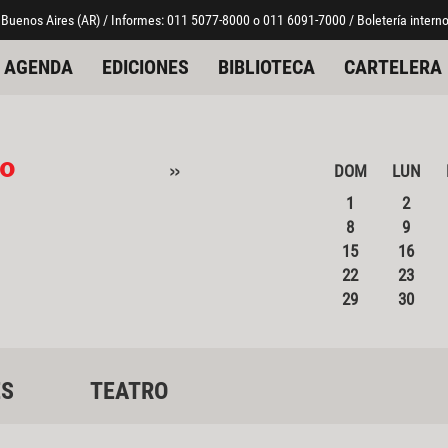
 Buenos Aires (AR) / Informes: 011 5077-8000 o 011 6091-7000 / Boletería interno
AGENDA
EDICIONES
BIBLIOTECA
CARTELERA
o
»
DOM
LUN
1
2
8
9
15
16
22
23
29
30
ES
TEATRO