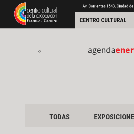
Pasar al contenido principal
Jump to main content
Av. Corrientes 1543, Ciudad de
CENTRO CULTURAL
agenda
ener
«
TODAS
EXPOSICION