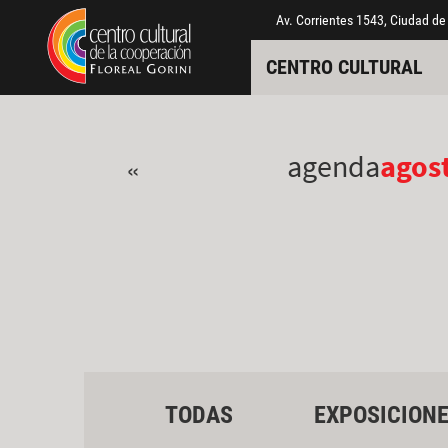
Pasar al contenido principal
Jump to main content
Av. Corrientes 1543, Ciudad de
CENTRO CULTURAL
agenda
agos
«
TODAS
EXPOSICION