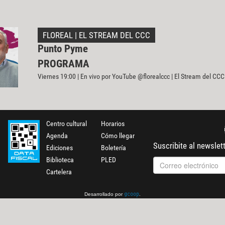
FLOREAL | EL STREAM DEL CCC
Punto Pyme
PROGRAMA
Viernes 19:00 | En vivo por YouTube @florealccc | El Stream del CCC
Centro cultural
Horarios
Agenda
Cómo llegar
Suscribite al newslet
Ediciones
Boletería
Biblioteca
PLED
Cartelera
Desarrollado por
.
gcoop