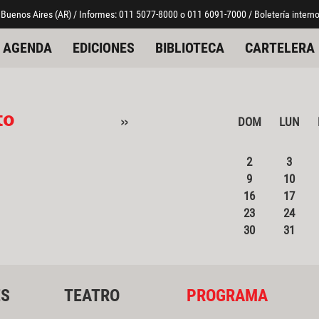
 Buenos Aires (AR) / Informes: 011 5077-8000 o 011 6091-7000 / Boletería interno
AGENDA
EDICIONES
BIBLIOTECA
CARTELERA
to
»
DOM
LUN
2
3
9
10
16
17
23
24
30
31
ES
TEATRO
PROGRAMA