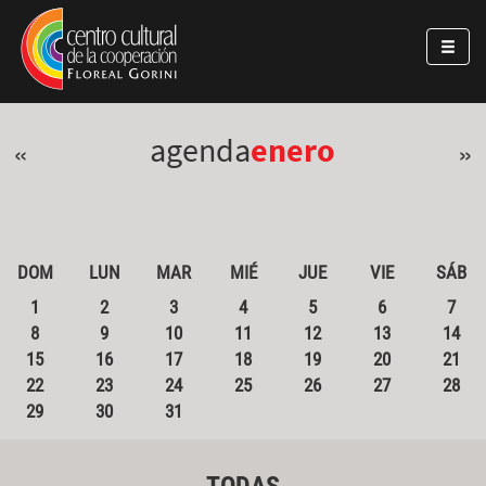
Pasar al contenido principal
Jump to main content
agenda
enero
«
»
DOM
LUN
MAR
MIÉ
JUE
VIE
SÁB
1
2
3
4
5
6
7
8
9
10
11
12
13
14
15
16
17
18
19
20
21
22
23
24
25
26
27
28
29
30
31