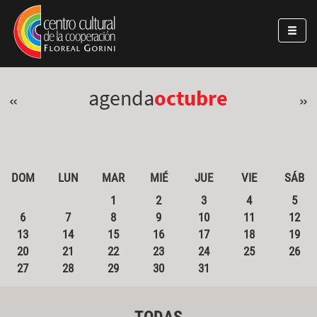
Pasar al contenido principal
Jump to main content
agenda
octubre
«
»
DOM
LUN
MAR
MIÉ
JUE
VIE
SÁB
1
2
3
4
5
6
7
8
9
10
11
12
13
14
15
16
17
18
19
20
21
22
23
24
25
26
27
28
29
30
31