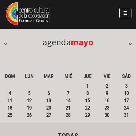
Pasar al contenido principal
Jump to main content
agenda
mayo
«
»
DOM
LUN
MAR
MIÉ
JUE
VIE
SÁB
1
2
3
4
5
6
7
8
9
10
11
12
13
14
15
16
17
18
19
20
21
22
23
24
25
26
27
28
29
30
31