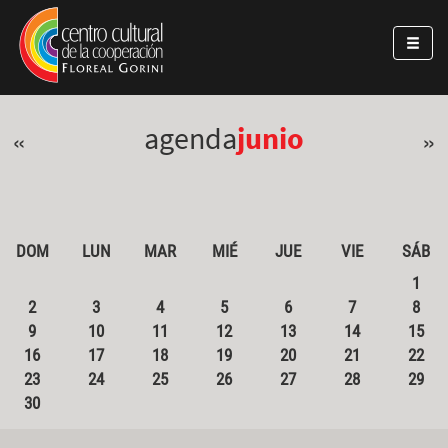
Pasar al contenido principal
Jump to main content
agenda
junio
«
»
DOM
LUN
MAR
MIÉ
JUE
VIE
SÁB
1
2
3
4
5
6
7
8
9
10
11
12
13
14
15
16
17
18
19
20
21
22
23
24
25
26
27
28
29
30