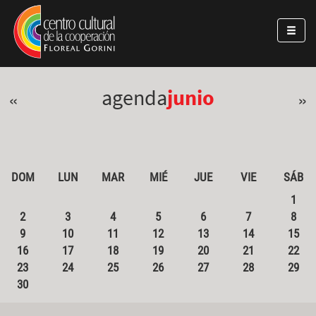
Pasar al contenido principal
Jump to main content
agenda
junio
«
»
DOM
LUN
MAR
MIÉ
JUE
VIE
SÁB
1
2
3
4
5
6
7
8
9
10
11
12
13
14
15
16
17
18
19
20
21
22
23
24
25
26
27
28
29
30