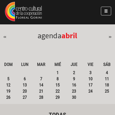
Pasar al contenido principal
Jump to main content
agenda
abril
«
»
DOM
LUN
MAR
MIÉ
JUE
VIE
SÁB
1
2
3
4
5
6
7
8
9
10
11
12
13
14
15
16
17
18
19
20
21
22
23
24
25
26
27
28
29
30