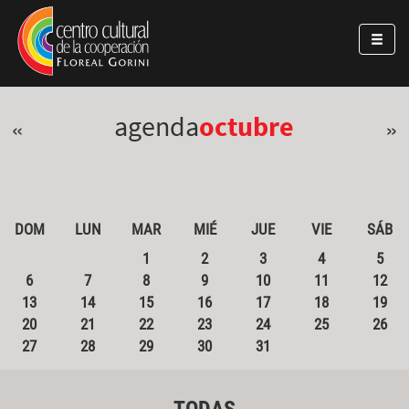
Pasar al contenido principal
Jump to main content
agenda
octubre
«
»
DOM
LUN
MAR
MIÉ
JUE
VIE
SÁB
1
2
3
4
5
6
7
8
9
10
11
12
13
14
15
16
17
18
19
20
21
22
23
24
25
26
27
28
29
30
31