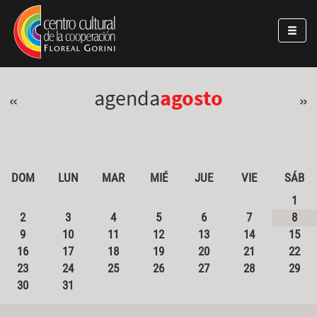
Pasar al contenido principal
Jump to main content
agenda
agosto
«
»
DOM
LUN
MAR
MIÉ
JUE
VIE
SÁB
1
2
3
4
5
6
7
8
9
10
11
12
13
14
15
16
17
18
19
20
21
22
23
24
25
26
27
28
29
30
31